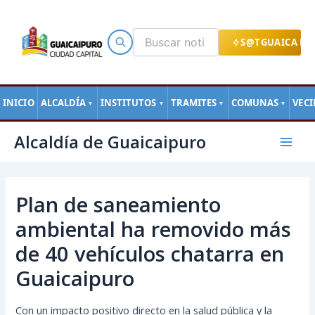
Ir
al
contenido
S@TGUAICA EN
INICIO
ALCALDÍA
INSTITUTOS
TRAMITES
COMUNAS
VEC
▼
▼
▼
▼
Navegación
Mai
Alcaldía de Guaicaipuro
de
Men
entradas
Plan de saneamiento
ambiental ha removido más
de 40 vehículos chatarra en
Guaicaipuro
Con un impacto positivo directo en la salud pública y la