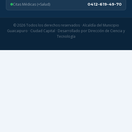
Citas Médicas (+Salud)
0412-619-49-70
© 2026 Todos los derechos reservados · Alcaldía del Municipio
Guaicaipuro · Ciudad Capital · Desarrollado por Dirección de Ciencia y
Tecnología