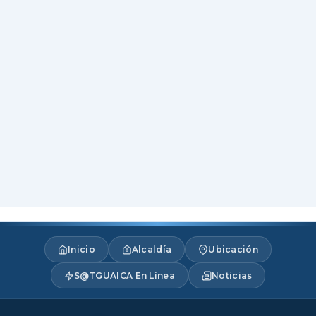
Inicio
Alcaldía
Ubicación
S@TGUAICA En Línea
Noticias