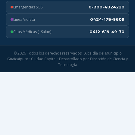
Emergencias SOS
0-800-4824220
Línea Violeta
0424-178-9609
Citas Médicas (+Salud)
0412-619-49-70
© 2026 Todos los derechos reservados · Alcaldía del Municipio
Guaicaipuro · Ciudad Capital · Desarrollado por Dirección de Ciencia y
Tecnología