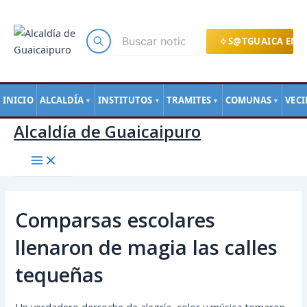
Main
Ir
Navegación
Menu
al
de
contenido
entradas
S@TGUAICA EN L
INICIO
ALCALDÍA
INSTITUTOS
TRAMITES
COMUNAS
VEC
▼
▼
▼
▼
Alcaldía de Guaicaipuro
Comparsas escolares
llenaron de magia las calles
tequeñas
Un verdadero derroche de alegría, color y música tomaron