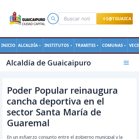
Ir
al
contenido
S@TGUAICA EN
INICIO
ALCALDÍA
INSTITUTOS
TRAMITES
COMUNAS
VEC
▼
▼
▼
▼
Navegación
Mai
Alcaldía de Guaicaipuro
de
Men
entradas
Poder Popular reinaugura
cancha deportiva en el
sector Santa María de
Guaremal
En un esfuerzo conjunto entre el gobierno municipal y la