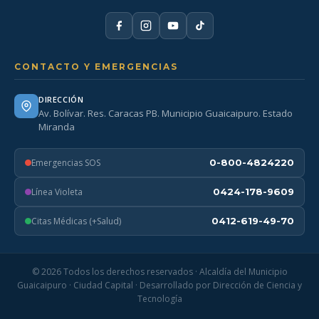
CONTACTO Y EMERGENCIAS
DIRECCIÓN
Av. Bolívar. Res. Caracas PB. Municipio Guaicaipuro. Estado
Miranda
Emergencias SOS
0-800-4824220
Línea Violeta
0424-178-9609
Citas Médicas (+Salud)
0412-619-49-70
© 2026 Todos los derechos reservados · Alcaldía del Municipio
Guaicaipuro · Ciudad Capital · Desarrollado por Dirección de Ciencia y
Tecnología