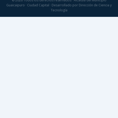
© 2026 Todos los derechos reservados · Alcaldía del Municipio
Guaicaipuro · Ciudad Capital · Desarrollado por Dirección de Ciencia y
Tecnología