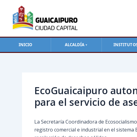
Ir
al
contenido
INICIO
ALCALDÍA
INSTITUTO
▼
Navegación
de
entradas
EcoGuaicaipuro automa
para el servicio de a
La Secretaría Coordinadora de Ecosocialismo,
registro comercial e industrial en el sistema