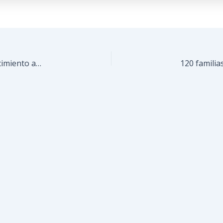
En Guare Guare y La Matica garantizaron abastecimiento a 500 familias en Guaicaipuro