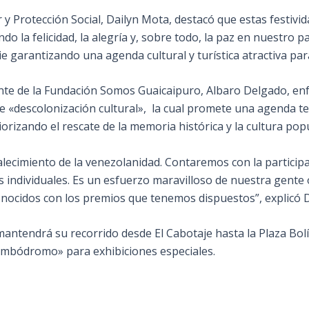
 y Protección Social, Dailyn Mota, destacó que estas festivid
 la felicidad, la alegría y, sobre todo, la paz en nuestro pa
e garantizando una agenda cultural y turística atractiva par
ente de la Fundación Somos Guaicaipuro, Albaro Delgado, enfa
«descolonización cultural», la cual promete una agenda terri
iorizando el rescate de la memoria histórica y la cultura pop
alecimiento de la venezolanidad. Contaremos con la partic
ías individuales. Es un esfuerzo maravilloso de nuestra gent
onocidos con los premios que tenemos dispuestos”, explicó 
 mantendrá su recorrido desde El Cabotaje hasta la Plaza Bol
ambódromo» para exhibiciones especiales.