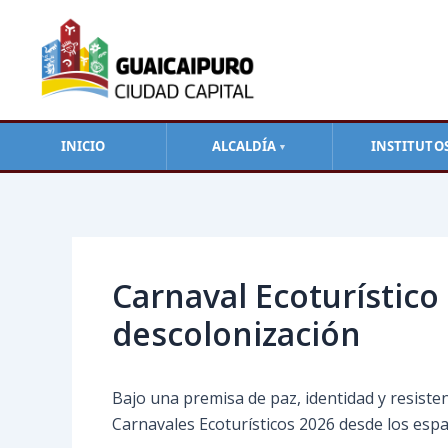
Ir
al
contenido
INICIO
ALCALDÍA
INSTITUTO
▼
Navegación
de
entradas
Carnaval Ecoturístico
descolonización
Bajo una premisa de paz, identidad y resiste
Carnavales Ecoturísticos 2026 desde los esp