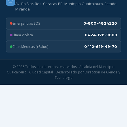
Av. Bolívar. Res. Caracas PB. Municipio Guaicaipuro. Estado
Miranda
Emergencias SOS
0-800-4824220
Línea Violeta
0424-178-9609
Citas Médicas (+Salud)
0412-619-49-70
© 2026 Todos los derechos reservados · Alcaldía del Municipio
Guaicaipuro · Ciudad Capital · Desarrollado por Dirección de Ciencia y
Tecnología