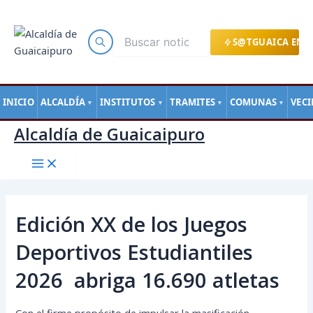
Main
Ir
Navegación
Menu
al
de
contenido
entradas
S@TGUAICA EN L
INICIO
ALCALDÍA
INSTITUTOS
TRAMITES
COMUNAS
VEC
▼
▼
▼
▼
Alcaldía de Guaicaipuro
Edición XX de los Juegos
Deportivos Estudiantiles
2026 abriga 16.690 atletas
Con el firme propósito de impulsar la masificación