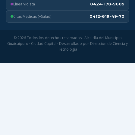
Línea Violeta
0424-178-9609
Citas Médicas (+Salud)
0412-619-49-70
© 2026 Todos los derechos reservados · Alcaldía del Municipio
Guaicaipuro · Ciudad Capital · Desarrollado por Dirección de Ciencia y
Tecnología