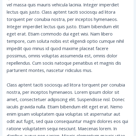
vel massa quis mauris vehicula lacinia. Integer imperdiet
lectus quis justo. Class aptent taciti sociosqu ad litora
torquent per conubia nostra, per inceptos hymenaeos.
Integer imperdiet lectus quis justo. Etiam bibendum elit
eget erat. Etiam commodo dui eget wisi. Nam libero
tempore, cum soluta nobis est eligendi optio cumque nihil
impedit quo minus id quod maxime placeat facere
possimus, omnis voluptas assumenda est, omnis dolor
repellendus. Cum sociis natoque penatibus et magnis dis
parturient montes, nascetur ridiculus mus.
Class aptent taciti sociosqu ad litora torquent per conubia
nostra, per inceptos hymenaeos. Lorem ipsum dolor sit
amet, consectetuer adipiscing elit. Suspendisse nisl. Donec
iaculis gravida nulla. Etiam bibendum elit eget erat. Nemo
enim ipsam voluptatem quia voluptas sit aspernatur aut
odit aut fugit, sed quia consequuntur magni dolores eos qui
ratione voluptatem sequi nesciunt. Maecenas lorem. In
dapibus augue non sapien. Mauris elementum mauris vitae