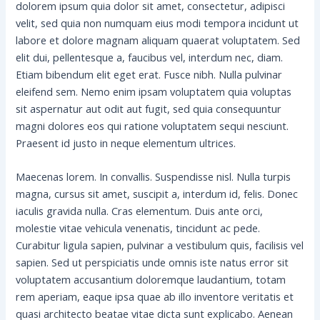
dolorem ipsum quia dolor sit amet, consectetur, adipisci
velit, sed quia non numquam eius modi tempora incidunt ut
labore et dolore magnam aliquam quaerat voluptatem. Sed
elit dui, pellentesque a, faucibus vel, interdum nec, diam.
Etiam bibendum elit eget erat. Fusce nibh. Nulla pulvinar
eleifend sem. Nemo enim ipsam voluptatem quia voluptas
sit aspernatur aut odit aut fugit, sed quia consequuntur
magni dolores eos qui ratione voluptatem sequi nesciunt.
Praesent id justo in neque elementum ultrices.
Maecenas lorem. In convallis. Suspendisse nisl. Nulla turpis
magna, cursus sit amet, suscipit a, interdum id, felis. Donec
iaculis gravida nulla. Cras elementum. Duis ante orci,
molestie vitae vehicula venenatis, tincidunt ac pede.
Curabitur ligula sapien, pulvinar a vestibulum quis, facilisis vel
sapien. Sed ut perspiciatis unde omnis iste natus error sit
voluptatem accusantium doloremque laudantium, totam
rem aperiam, eaque ipsa quae ab illo inventore veritatis et
quasi architecto beatae vitae dicta sunt explicabo. Aenean