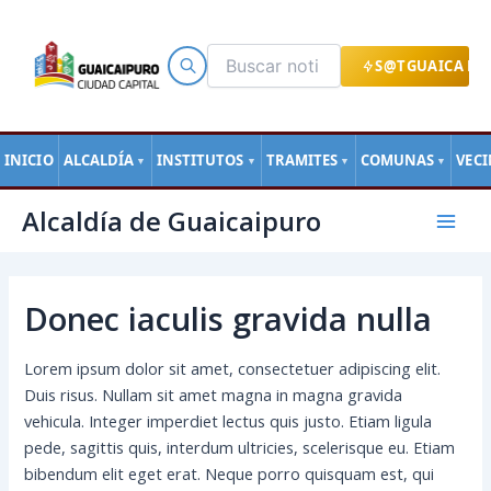
Ir
al
contenido
S@TGUAICA EN
INICIO
ALCALDÍA
INSTITUTOS
TRAMITES
COMUNAS
VEC
▼
▼
▼
▼
Navegación
Mai
Alcaldía de Guaicaipuro
de
Men
entradas
Donec iaculis gravida nulla
Lorem ipsum dolor sit amet, consectetuer adipiscing elit.
Duis risus. Nullam sit amet magna in magna gravida
vehicula. Integer imperdiet lectus quis justo. Etiam ligula
pede, sagittis quis, interdum ultricies, scelerisque eu. Etiam
bibendum elit eget erat. Neque porro quisquam est, qui