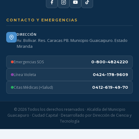
CONTACTO Y EMERGENCIAS
DIRECCIÓN
Av. Bolívar. Res. Caracas PB. Municipio Guaicaipuro. Estado
Miranda
Emergencias SOS
0-800-4824220
Línea Violeta
0424-178-9609
Citas Médicas (+Salud)
0412-619-49-70
© 2026 Todos los derechos reservados · Alcaldía del Municipio
Guaicaipuro · Ciudad Capital · Desarrollado por Dirección de Ciencia y
Tecnología