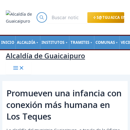
Main
Ir
Navegación
Menu
al
de
contenido
entradas
S@TGUAICA EN L
INICIO
ALCALDÍA
INSTITUTOS
TRAMITES
COMUNAS
VEC
▼
▼
▼
▼
Alcaldía de Guaicaipuro
Promueven una infancia con
conexión más humana en
Los Teques
La alcaldía del municipio Guaicaipuro, a través de la Oficina