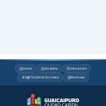
Inicio
Alcaldía
Ubicación
S@TGUAICA En Línea
Noticias