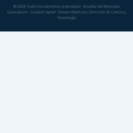
© 2026 Todos los derechos reservados · Alcaldía del Municipio
Guaicaipuro · Ciudad Capital · Desarrollado por Dirección de Ciencia y
Tecnología