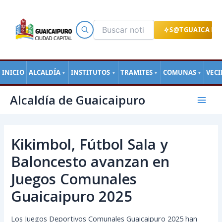
Ir
al
contenido
S@TGUAICA EN
INICIO
ALCALDÍA
INSTITUTOS
TRAMITES
COMUNAS
VEC
▼
▼
▼
▼
Navegación
Mai
Alcaldía de Guaicaipuro
de
Men
entradas
Kikimbol, Fútbol Sala y
Baloncesto avanzan en
Juegos Comunales
Guaicaipuro 2025
Los Juegos Deportivos Comunales Guaicaipuro 2025 han