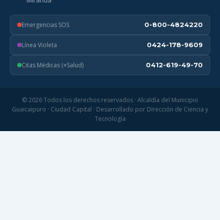
Miranda
Emergencias SOS
0-800-4824220
Línea Violeta
0424-178-9609
Citas Médicas (+Salud)
0412-619-49-70
© 2026 Todos los derechos reservados · Alcaldía del Municipio
Guaicaipuro · Ciudad Capital · Desarrollado por Dirección de Ciencia y
Tecnología