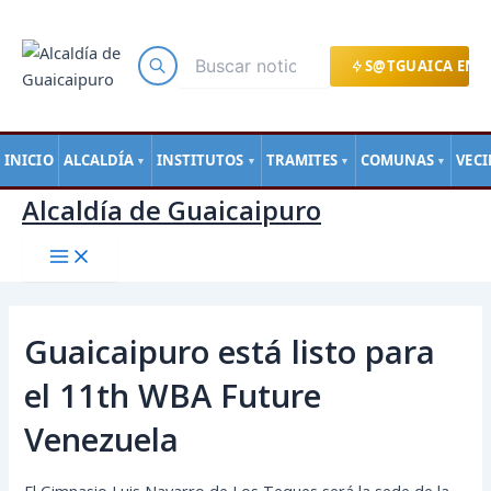
Main
Ir
Navegación
Menu
al
de
contenido
entradas
S@TGUAICA EN L
INICIO
ALCALDÍA
INSTITUTOS
TRAMITES
COMUNAS
VEC
▼
▼
▼
▼
Alcaldía de Guaicaipuro
Guaicaipuro está listo para
el 11th WBA Future
Venezuela
El Gimnasio Luis Navarro de Los Teques será la sede de la