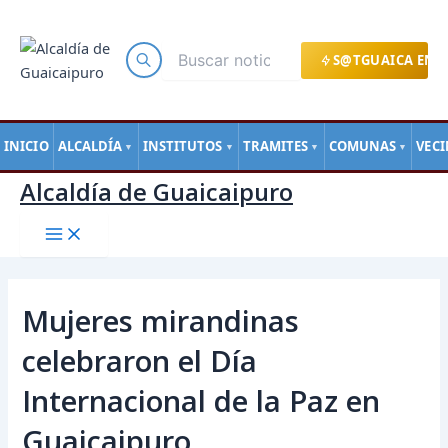
Main
Ir
Navegación
Menu
al
de
contenido
entradas
S@TGUAICA EN L
INICIO
ALCALDÍA
INSTITUTOS
TRAMITES
COMUNAS
VEC
▼
▼
▼
▼
Alcaldía de Guaicaipuro
Mujeres mirandinas
celebraron el Día
Internacional de la Paz en
Guaicaipuro