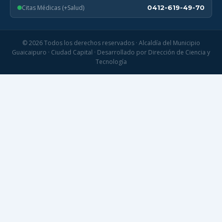
Citas Médicas (+Salud)
0412-619-49-70
© 2026 Todos los derechos reservados · Alcaldía del Municipio
Guaicaipuro · Ciudad Capital · Desarrollado por Dirección de Ciencia y
Tecnología