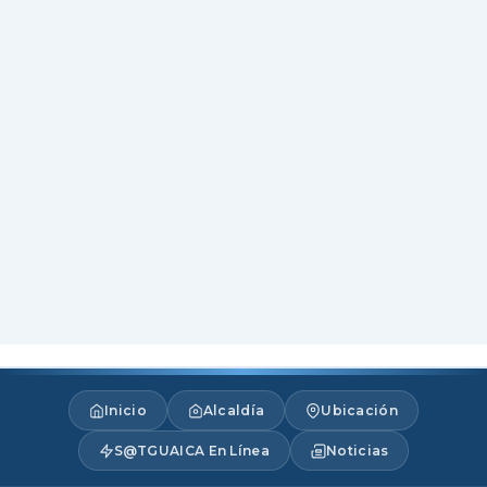
Inicio
Alcaldía
Ubicación
S@TGUAICA En Línea
Noticias