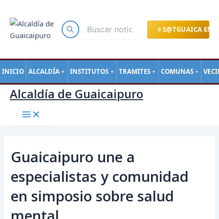
Main
Ir
Navegación
Menu
al
de
contenido
entradas
S@TGUAICA EN L
INICIO
ALCALDÍA
INSTITUTOS
TRAMITES
COMUNAS
VEC
▼
▼
▼
▼
Alcaldía de Guaicaipuro
Guaicaipuro une a
especialistas y comunidad
en simposio sobre salud
mental