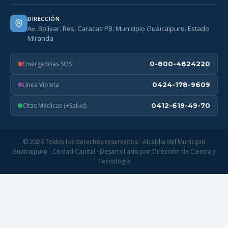
DIRECCIÓN
Av. Bolívar. Res. Caracas PB. Municipio Guaicaipuro. Estado
Miranda
Emergencias SOS
0-800-4824220
Línea Violeta
0424-178-9609
Citas Médicas (+Salud)
0412-619-49-70
© 2026 Todos los derechos reservados · Alcaldía del Municipio
Guaicaipuro · Ciudad Capital · Desarrollado por Dirección de Ciencia y
Tecnología