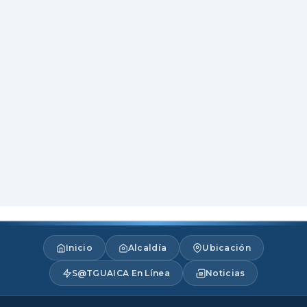
Inicio
Alcaldía
Ubicación
S@TGUAICA En Línea
Noticias