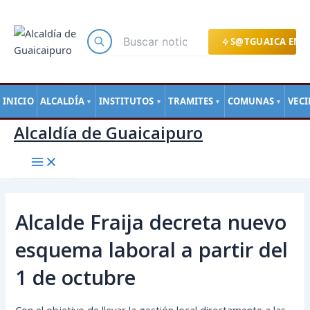
Main
Ir
Navegación
Menu
al
de
contenido
entradas
S@TGUAICA EN L
INICIO
ALCALDÍA
INSTITUTOS
TRAMITES
COMUNAS
VEC
▼
▼
▼
▼
Alcaldía de Guaicaipuro
Alcalde Fraija decreta nuevo
esquema laboral a partir del
1 de octubre
Con el objetivo de llevar la gestión local directamente a las