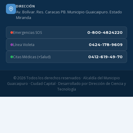
DIRECCIÓN
Av. Bolívar. Res. Caracas PB. Municipio Guaicaipuro. Estado
Miranda
Emergencias SOS
0-800-4824220
Línea Violeta
0424-178-9609
Citas Médicas (+Salud)
0412-619-49-70
© 2026 Todos los derechos reservados · Alcaldía del Municipio
Guaicaipuro · Ciudad Capital · Desarrollado por Dirección de Ciencia y
Tecnología