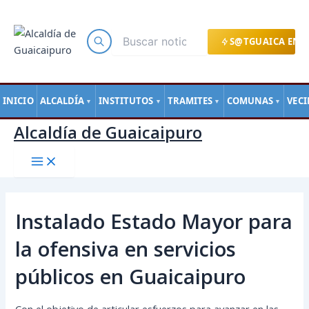
Main
Ir
Navegación
Menu
al
de
contenido
entradas
S@TGUAICA EN L
INICIO
ALCALDÍA
INSTITUTOS
TRAMITES
COMUNAS
VEC
▼
▼
▼
▼
Alcaldía de Guaicaipuro
Instalado Estado Mayor para
la ofensiva en servicios
públicos en Guaicaipuro
Con el objetivo de articular esfuerzos para avanzar en las