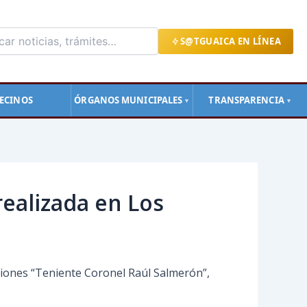
S@TGUAICA EN LÍNEA
ECINOS
ÓRGANOS MUNICIPALES
TRANSPARENCIA
▼
▼
realizada en Los
isiones “Teniente Coronel Raúl Salmerón”,