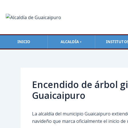
Ir
al
contenido
INICIO
ALCALDÍA
INSTITUTO
▼
Navegación
de
entradas
Encendido de árbol gi
Guaicaipuro
La alcaldía del municipio Guaicaipuro extiend
navideño que marca oficialmente el inicio de