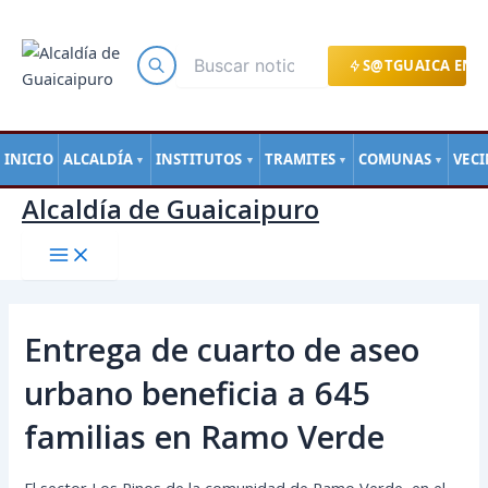
Main
Ir
Navegación
Menu
al
de
contenido
entradas
S@TGUAICA EN L
INICIO
ALCALDÍA
INSTITUTOS
TRAMITES
COMUNAS
VEC
▼
▼
▼
▼
Alcaldía de Guaicaipuro
Entrega de cuarto de aseo
urbano beneficia a 645
familias en Ramo Verde
El sector Los Pinos de la comunidad de Ramo Verde, en el