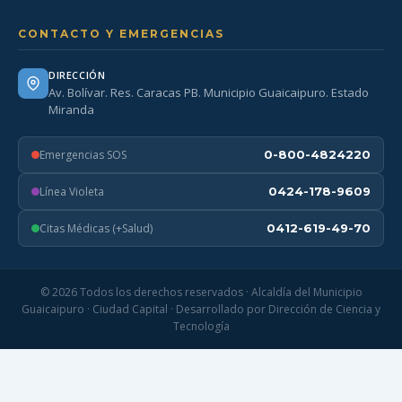
CONTACTO Y EMERGENCIAS
DIRECCIÓN
Av. Bolívar. Res. Caracas PB. Municipio Guaicaipuro. Estado
Miranda
Emergencias SOS
0-800-4824220
Línea Violeta
0424-178-9609
Citas Médicas (+Salud)
0412-619-49-70
© 2026 Todos los derechos reservados · Alcaldía del Municipio
Guaicaipuro · Ciudad Capital · Desarrollado por Dirección de Ciencia y
Tecnología