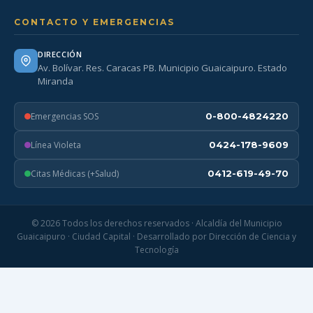
CONTACTO Y EMERGENCIAS
DIRECCIÓN
Av. Bolívar. Res. Caracas PB. Municipio Guaicaipuro. Estado
Miranda
Emergencias SOS
0-800-4824220
Línea Violeta
0424-178-9609
Citas Médicas (+Salud)
0412-619-49-70
© 2026 Todos los derechos reservados · Alcaldía del Municipio
Guaicaipuro · Ciudad Capital · Desarrollado por Dirección de Ciencia y
Tecnología