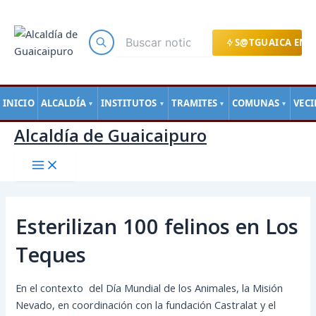
Main
Ir
Navegación
Menu
al
de
contenido
entradas
S@TGUAICA EN L
INICIO
ALCALDÍA
INSTITUTOS
TRAMITES
COMUNAS
VEC
▼
▼
▼
▼
Alcaldía de Guaicaipuro
Esterilizan 100 felinos en Los
Teques
En el contexto del Día Mundial de los Animales, la Misión
Nevado, en coordinación con la fundación Castralat y el