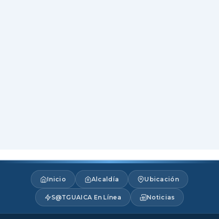
Inicio
Alcaldía
Ubicación
S@TGUAICA En Línea
Noticias