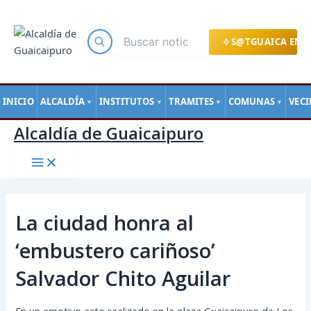
Main
Ir
Navegación
Menu
al
de
contenido
entradas
S@TGUAICA EN L
INICIO
ALCALDÍA
INSTITUTOS
TRAMITES
COMUNAS
VEC
▼
▼
▼
▼
Alcaldía de Guaicaipuro
La ciudad honra al
‘embustero cariñoso’
Salvador Chito Aguilar
En un emotivo acto realizado en la plaza Guaicaipuro de Los