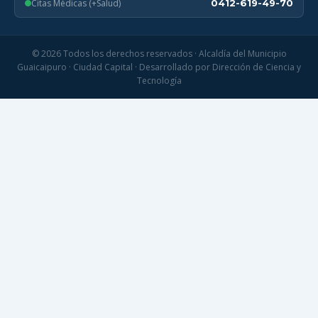
Citas Médicas (+Salud)
0412-619-49-70
© 2026 Todos los derechos reservados · Alcaldía del Municipio
Guaicaipuro · Ciudad Capital · Desarrollado por Dirección de Ciencia y
Tecnología