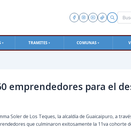
S
TRAMITES
COMUNAS
V
▼
▼
▼
460 emprendedores para el d
ma Soler de Los Teques, la alcaldía de Guaicaipuro, a través
mprendedores que culminaron exitosamente la 11va cohorte d