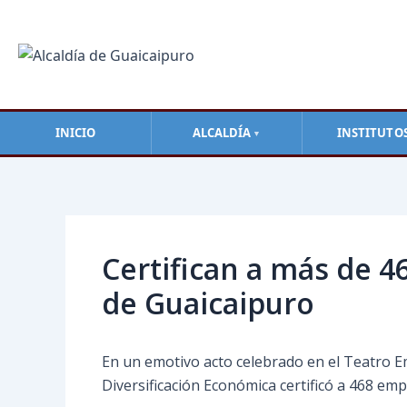
Ir
al
contenido
INICIO
ALCALDÍA
INSTITUTO
▼
Navegación
de
entradas
Certifican a más de 
de Guaicaipuro
En un emotivo acto celebrado en el Teatro Em
Diversificación Económica certificó a 468 e