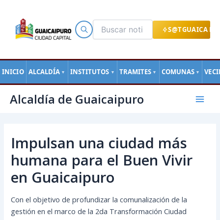
Ir
al
contenido
S@TGUAICA EN
INICIO
ALCALDÍA
INSTITUTOS
TRAMITES
COMUNAS
VEC
▼
▼
▼
▼
Navegación
Mai
Alcaldía de Guaicaipuro
de
Men
entradas
Impulsan una ciudad más
humana para el Buen Vivir
en Guaicaipuro
Con el objetivo de profundizar la comunalización de la
gestión en el marco de la 2da Transformación Ciudad