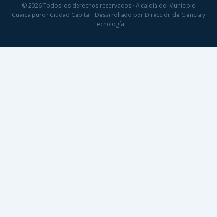
© 2026 Todos los derechos reservados · Alcaldía del Municipio
Guaicaipuro · Ciudad Capital · Desarrollado por Dirección de Ciencia y
Tecnología