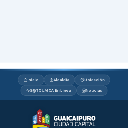
Inicio
Alcaldía
Ubicación
S@TGUAICA En Línea
Noticias