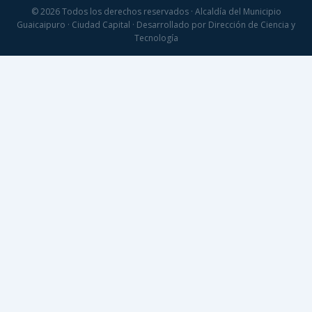
© 2026 Todos los derechos reservados · Alcaldía del Municipio
Guaicaipuro · Ciudad Capital · Desarrollado por Dirección de Ciencia y
Tecnología