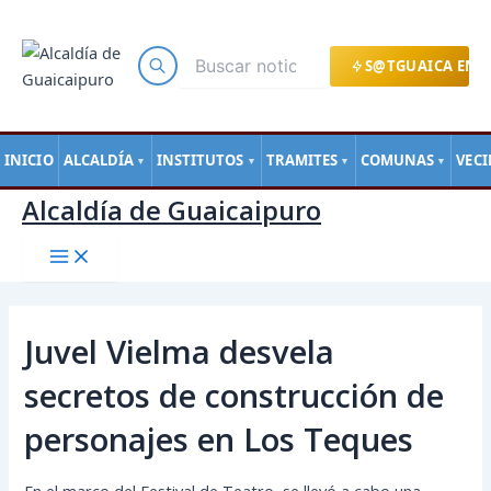
Main
Ir
Navegación
Menu
al
de
contenido
entradas
S@TGUAICA EN L
INICIO
ALCALDÍA
INSTITUTOS
TRAMITES
COMUNAS
VEC
▼
▼
▼
▼
Alcaldía de Guaicaipuro
Juvel Vielma desvela
secretos de construcción de
personajes en Los Teques
En el marco del Festival de Teatro, se llevó a cabo una