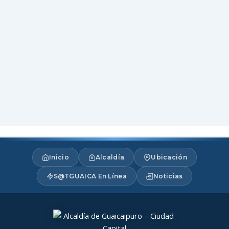
Inicio
Alcaldía
Ubicación
S@TGUAICA En Línea
Noticias