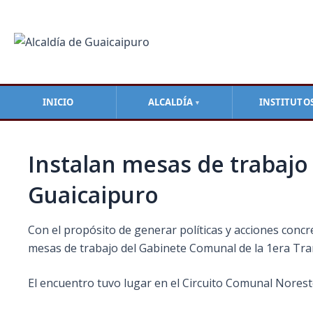
Ir
Navegación
al
de
contenido
entradas
INICIO
ALCALDÍA
INSTITUTO
▼
Instalan mesas de trabajo 
Guaicaipuro
Con el propósito de generar políticas y acciones concr
mesas de trabajo del Gabinete Comunal de la 1era Tr
El encuentro tuvo lugar en el Circuito Comunal Nores