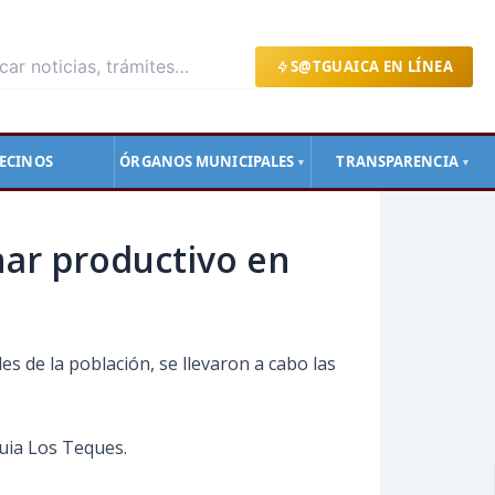
S@TGUAICA EN LÍNEA
ECINOS
ÓRGANOS MUNICIPALES
TRANSPARENCIA
▼
▼
onar productivo en
s de la población, se llevaron a cabo las
uia Los Teques.