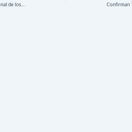
Guaicaipuro avanza con tres disciplinas en fase zonal de los Comunales 2025