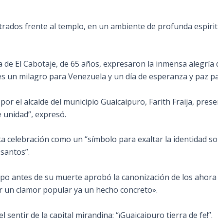
rados frente al templo, en un ambiente de profunda espirit
de El Cabotaje, de 65 años, expresaron la inmensa alegría d
 un milagro para Venezuela y un día de esperanza y paz par
por el alcalde del municipio Guaicaipuro, Farith Fraija, pres
e unidad”, expresó.
ta celebración como un “símbolo para exaltar la identidad so
 santos”.
mpo antes de su muerte aprobó la canonización de los ahora
ver un clamor popular ya un hecho concreto».
sentir de la capital mirandina: “¡Guaicaipuro tierra de fe!”.