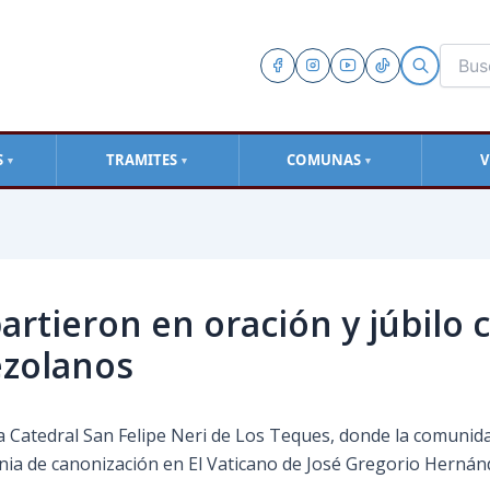
S
TRAMITES
COMUNAS
V
▼
▼
▼
tieron en oración y júbilo c
ezolanos
la Catedral San Felipe Neri de Los Teques, donde la comunid
emonia de canonización en El Vaticano de José Gregorio Herná