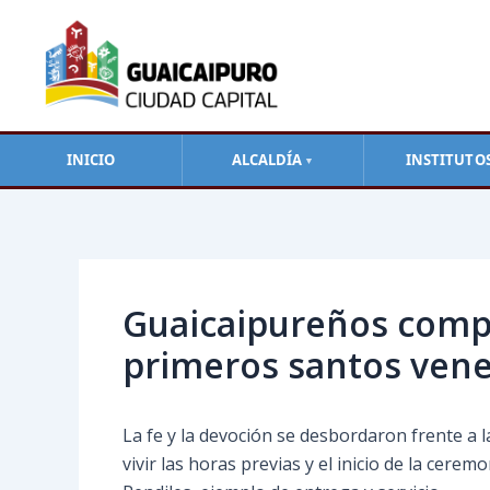
Ir
al
contenido
INICIO
ALCALDÍA
INSTITUTO
▼
Navegación
de
entradas
Guaicaipureños compar
primeros santos ven
La fe y la devoción se desbordaron frente a 
vivir las horas previas y el inicio de la cer