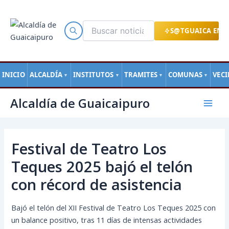
Ir
al
contenido
S@TGUAICA EN L
INICIO
ALCALDÍA
INSTITUTOS
TRAMITES
COMUNAS
VEC
▼
▼
▼
▼
Navegación
Mai
Alcaldía de Guaicaipuro
de
Men
entradas
Festival de Teatro Los
Teques 2025 bajó el telón
con récord de asistencia
Bajó el telón del XII Festival de Teatro Los Teques 2025 con
un balance positivo, tras 11 días de intensas actividades