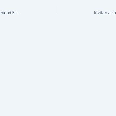
Impulsan el control de población felina en la comunidad El Nacional