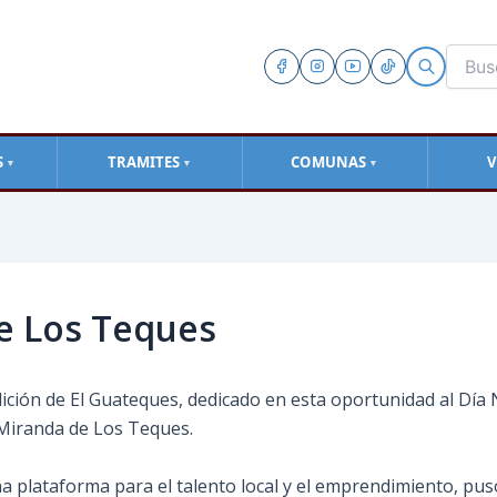
S
TRAMITES
COMUNAS
V
▼
▼
▼
de Los Teques
dición de El Guateques, dedicado en esta oportunidad al Día
e Miranda de Los Teques.
 plataforma para el talento local y el emprendimiento, puso