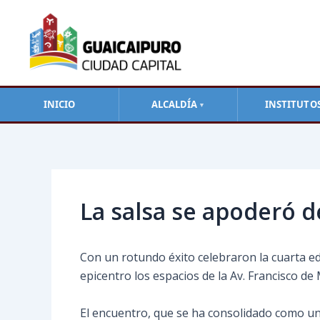
Ir
al
contenido
INICIO
ALCALDÍA
INSTITUTO
▼
Navegación
de
entradas
La salsa se apoderó 
Con un rotundo éxito celebraron la cuarta e
epicentro los espacios de la Av. Francisco d
El encuentro, que se ha consolidado como una