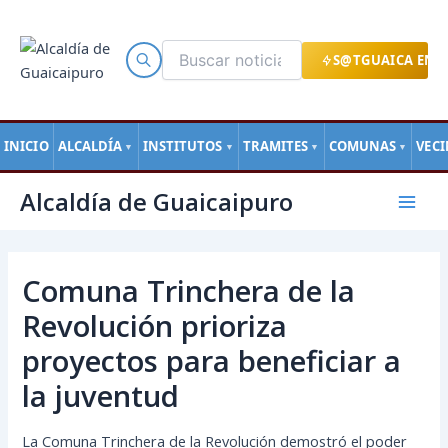
Ir
al
contenido
S@TGUAICA EN L
INICIO
ALCALDÍA
INSTITUTOS
TRAMITES
COMUNAS
VEC
▼
▼
▼
▼
Navegación
Mai
Alcaldía de Guaicaipuro
de
Men
entradas
Comuna Trinchera de la
Revolución prioriza
proyectos para beneficiar a
la juventud
La Comuna Trinchera de la Revolución demostró el poder