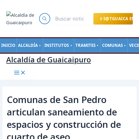
Main
Ir
Navegación
Menu
al
de
contenido
entradas
S@TGUAICA EN L
INICIO
ALCALDÍA
INSTITUTOS
TRAMITES
COMUNAS
VEC
▼
▼
▼
▼
Alcaldía de Guaicaipuro
Comunas de San Pedro
articulan saneamiento de
espacios y construcción de
cuarto de aseo