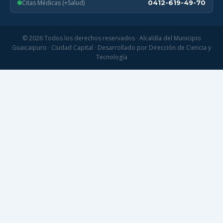
Citas Médicas (+Salud)
0412-619-49-70
© 2026 Todos los derechos reservados · Alcaldía del Municipio
Guaicaipuro · Ciudad Capital · Desarrollado por Dirección de Ciencia y
Tecnología