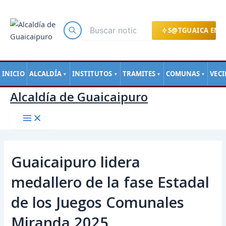
Main
Ir
Navegación
Menu
al
de
contenido
entradas
S@TGUAICA EN L
INICIO
ALCALDÍA
INSTITUTOS
TRAMITES
COMUNAS
VEC
▼
▼
▼
▼
Alcaldía de Guaicaipuro
Guaicaipuro lidera
medallero de la fase Estadal
de los Juegos Comunales
Miranda 2025