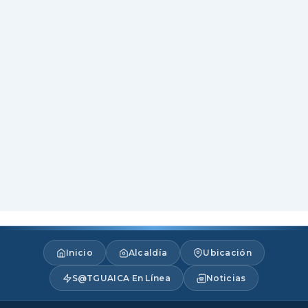
Inicio
Alcaldía
Ubicación
S@TGUAICA En Línea
Noticias