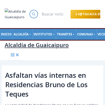
Main
Ir
Navegación
Menu
al
de
contenido
entradas
S@TGUAICA EN L
INICIO
ALCALDÍA
INSTITUTOS
TRAMITES
COMUNAS
VEC
▼
▼
▼
▼
Alcaldía de Guaicaipuro
Asfaltan vías internas en
Residencias Bruno de Los
Teques
La comunidad de Residencias Bruno en Los Teques celebra