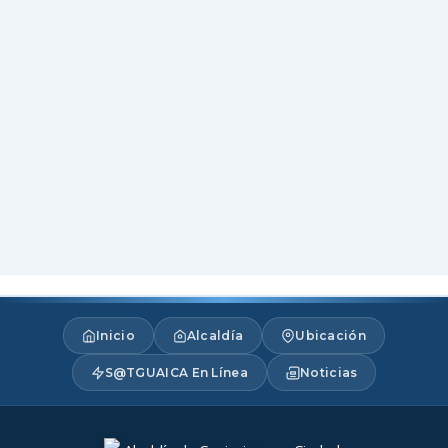
Inicio
Alcaldía
Ubicación
S@TGUAICA En Línea
Noticias