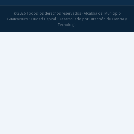
© 2026 Todos los derechos reservados · Alcaldía del Municipio
Guaicaipuro · Ciudad Capital · Desarrollado por Dirección de Ciencia y
Tecnología