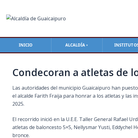
Ir
Navegación
al
de
contenido
entradas
INICIO
ALCALDÍA
INSTITUTO
▼
Condecoran a atletas de l
Las autoridades del municipio Guaicaipuro han puesto 
el alcalde Farith Fraija para honrar a los atletas y la
2025.
El recorrido inició en la U.E.E. Taller General Rafael U
atletas de baloncesto 5×5, Nellysmar Yusti, Eddychel H
bronce.