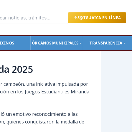
S@TGUAICA EN LÍNEA
ECINOS
ÓRGANOS MUNICIPALES
TRANSPARENCIA
▼
▼
nda 2025
Tricampeón, una iniciativa impulsada por
pación en los Juegos Estudiantiles Miranda
indió un emotivo reconocimiento a las
cón, quienes conquistaron la medalla de