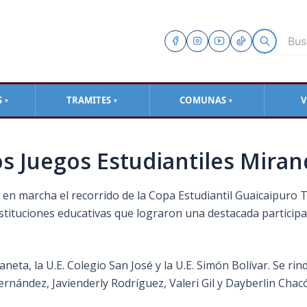
S
TRAMITES
COMUNAS
V
▼
▼
▼
os Juegos Estudiantiles Mira
en marcha el recorrido de la Copa Estudiantil Guaicaipuro 
s instituciones educativas que lograron una destacada partici
rdaneta, la U.E. Colegio San José y la U.E. Simón Bolívar. Se r
ernández, Javienderly Rodríguez, Valeri Gil y Dayberlin Cha