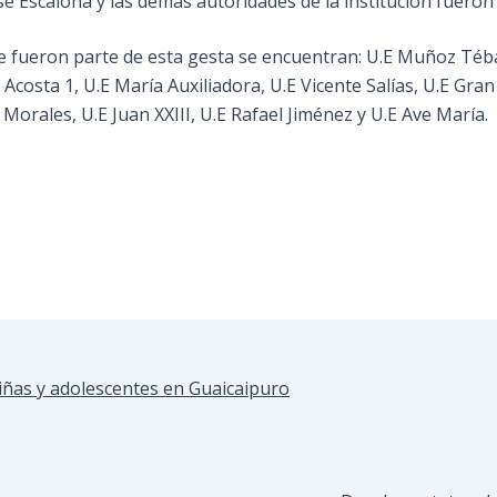
José Escalona y las demás autoridades de la institución fuer
e fueron parte de esta gesta se encuentran: U.E Muñoz Tébar
Acosta 1, U.E María Auxiliadora, U.E Vicente Salías, U.E Gran
Morales, U.E Juan XXIII, U.E Rafael Jiménez y U.E Ave María.
iñas y adolescentes en Guaicaipuro