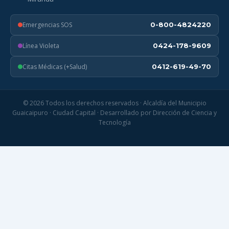
Emergencias SOS
0-800-4824220
Línea Violeta
0424-178-9609
Citas Médicas (+Salud)
0412-619-49-70
© 2026 Todos los derechos reservados · Alcaldía del Municipio
Guaicaipuro · Ciudad Capital · Desarrollado por Dirección de Ciencia y
Tecnología