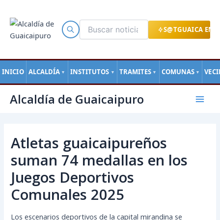
Ir
al
contenido
S@TGUAICA EN L
INICIO
ALCALDÍA
INSTITUTOS
TRAMITES
COMUNAS
VEC
▼
▼
▼
▼
Navegación
Mai
Alcaldía de Guaicaipuro
de
Men
entradas
Atletas guaicaipureños
suman 74 medallas en los
Juegos Deportivos
Comunales 2025
Los escenarios deportivos de la capital mirandina se