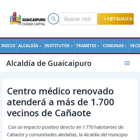
Ir
al
contenido
S@TGUAICA EN
INICIO
ALCALDÍA
INSTITUTOS
TRAMITES
COMUNAS
VEC
▼
▼
▼
▼
Navegación
Mai
Alcaldía de Guaicaipuro
de
Men
entradas
Centro médico renovado
atenderá a más de 1.700
vecinos de Cañaote
Con un impacto positivo directo en 1.770 habitantes de
Cañaote y comunidades aledañas, la Alcaldía del municipio