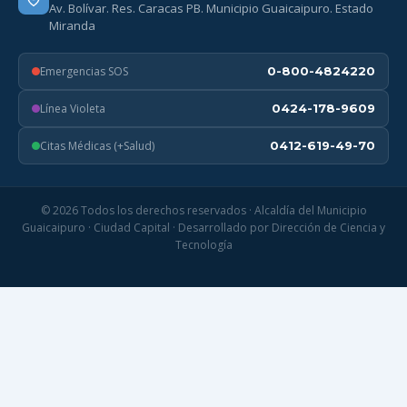
Av. Bolívar. Res. Caracas PB. Municipio Guaicaipuro. Estado
Miranda
Emergencias SOS
0-800-4824220
Línea Violeta
0424-178-9609
Citas Médicas (+Salud)
0412-619-49-70
© 2026 Todos los derechos reservados · Alcaldía del Municipio
Guaicaipuro · Ciudad Capital · Desarrollado por Dirección de Ciencia y
Tecnología