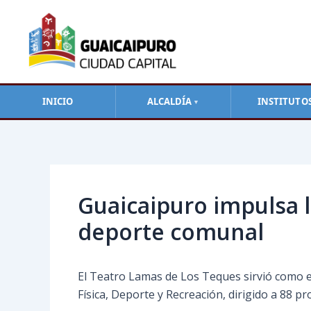
Ir
al
contenido
INICIO
ALCALDÍA
INSTITUTO
▼
Navegación
de
entradas
Guaicaipuro impulsa l
deporte comunal
El Teatro Lamas de Los Teques sirvió como e
Física, Deporte y Recreación, dirigido a 88 