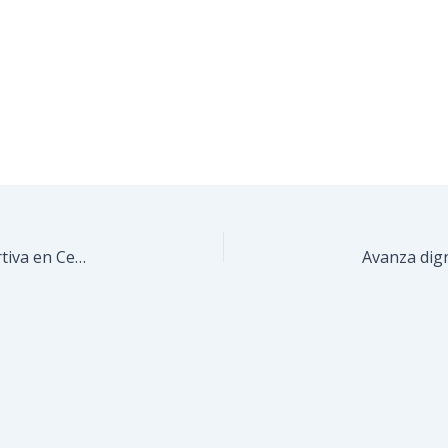
Recuperan dos canchas para la masificación deportiva en Cecilio Acosta