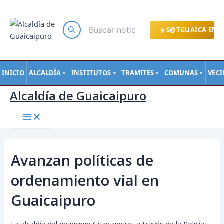
Main
Ir
Navegación
Menu
al
de
contenido
entradas
S@TGUAICA EN L
INICIO
ALCALDÍA
INSTITUTOS
TRAMITES
COMUNAS
VEC
▼
▼
▼
▼
Alcaldía de Guaicaipuro
Avanzan políticas de
ordenamiento vial en
Guaicaipuro
La alcaldía del municipio Guaicaipuro, a través de la Policía