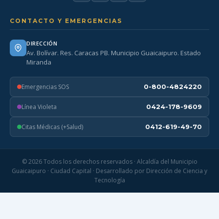
CONTACTO Y EMERGENCIAS
DIRECCIÓN
Av. Bolívar. Res. Caracas PB. Municipio Guaicaipuro. Estado
Miranda
Emergencias SOS
0-800-4824220
Línea Violeta
0424-178-9609
Citas Médicas (+Salud)
0412-619-49-70
© 2026 Todos los derechos reservados · Alcaldía del Municipio
Guaicaipuro · Ciudad Capital · Desarrollado por Dirección de Ciencia y
Tecnología