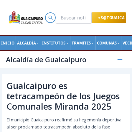
Ir
al
contenido
S@TGUAICA EN
INICIO
ALCALDÍA
INSTITUTOS
TRAMITES
COMUNAS
VEC
▼
▼
▼
▼
Navegación
Mai
Alcaldía de Guaicaipuro
de
Men
entradas
Guaicaipuro es
tetracampeón de los Juegos
Comunales Miranda 2025
El municipio Guaicaipuro reafirmó su hegemonía deportiva
al ser proclamado tetracampeón absoluto de la fase