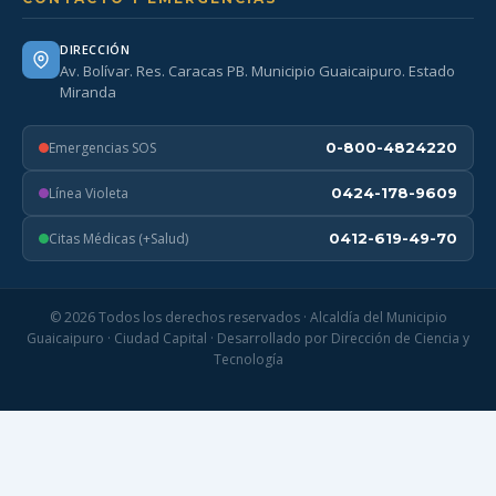
DIRECCIÓN
Av. Bolívar. Res. Caracas PB. Municipio Guaicaipuro. Estado
Miranda
Emergencias SOS
0-800-4824220
Línea Violeta
0424-178-9609
Citas Médicas (+Salud)
0412-619-49-70
© 2026 Todos los derechos reservados · Alcaldía del Municipio
Guaicaipuro · Ciudad Capital · Desarrollado por Dirección de Ciencia y
Tecnología