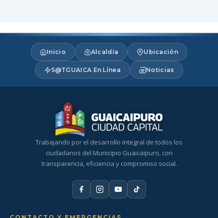
Inicio
Alcaldía
Ubicación
S@TGUAICA En Línea
Noticias
Trabajando por el desarrollo integral de todos los
ciudadanos del Municipio Guaicaipuro, con
transparencia, eficiencia y compromiso social.
CONTACTO Y EMERGENCIAS