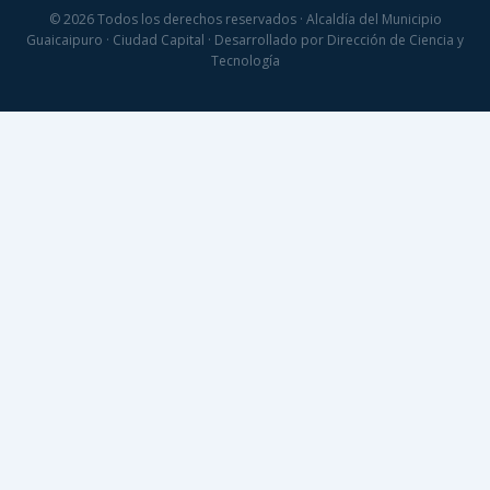
© 2026 Todos los derechos reservados · Alcaldía del Municipio
Guaicaipuro · Ciudad Capital · Desarrollado por Dirección de Ciencia y
Tecnología