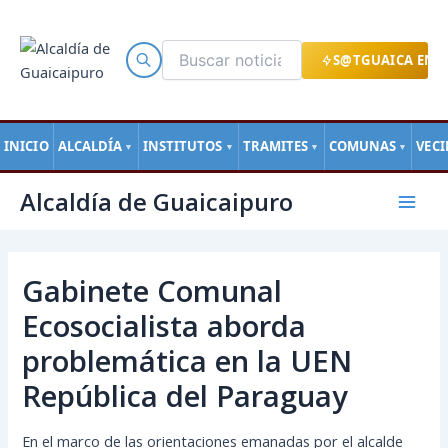
Ir
al
contenido
S@TGUAICA EN L
INICIO
ALCALDÍA
INSTITUTOS
TRAMITES
COMUNAS
VEC
▼
▼
▼
▼
Navegación
Mai
Alcaldía de Guaicaipuro
de
Men
entradas
Gabinete Comunal
Ecosocialista aborda
problemática en la UEN
República del Paraguay
En el marco de las orientaciones emanadas por el alcalde