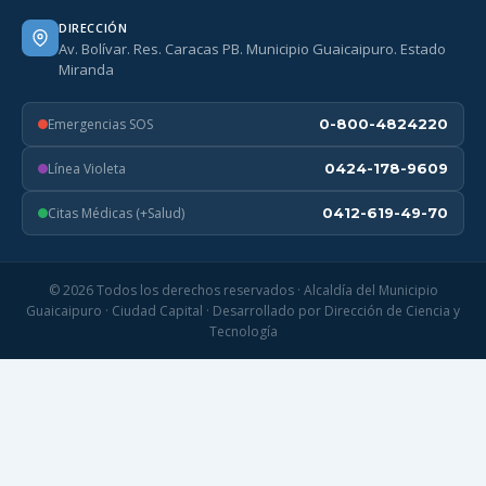
DIRECCIÓN
Av. Bolívar. Res. Caracas PB. Municipio Guaicaipuro. Estado
Miranda
Emergencias SOS
0-800-4824220
Línea Violeta
0424-178-9609
Citas Médicas (+Salud)
0412-619-49-70
© 2026 Todos los derechos reservados · Alcaldía del Municipio
Guaicaipuro · Ciudad Capital · Desarrollado por Dirección de Ciencia y
Tecnología