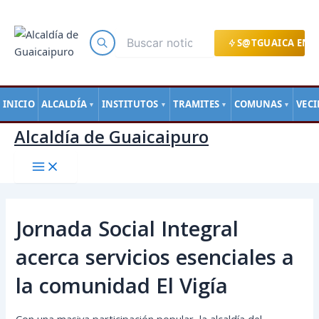
Main
Ir
Navegación
Menu
al
de
contenido
entradas
S@TGUAICA EN L
INICIO
ALCALDÍA
INSTITUTOS
TRAMITES
COMUNAS
VEC
▼
▼
▼
▼
Alcaldía de Guaicaipuro
Jornada Social Integral
acerca servicios esenciales a
la comunidad El Vigía
Con una masiva participación popular, la alcaldía del