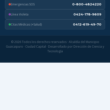
Emergencias SOS
0-800-4824220
Línea Violeta
0424-178-9609
Citas Médicas (+Salud)
0412-619-49-70
© 2026 Todos los derechos reservados · Alcaldía del Municipio
Guaicaipuro · Ciudad Capital · Desarrollado por Dirección de Ciencia y
Tecnología