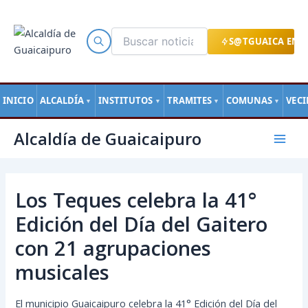
Ir
al
contenido
S@TGUAICA EN L
INICIO
ALCALDÍA
INSTITUTOS
TRAMITES
COMUNAS
VEC
▼
▼
▼
▼
Navegación
Mai
Alcaldía de Guaicaipuro
de
Men
entradas
Los Teques celebra la 41°
Edición del Día del Gaitero
con 21 agrupaciones
musicales
El municipio Guaicaipuro celebra la 41° Edición del Día del