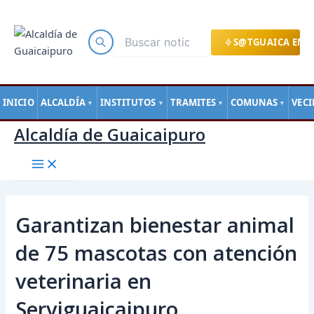
Main
Ir
Navegación
Menu
al
de
contenido
entradas
S@TGUAICA EN L
INICIO
ALCALDÍA
INSTITUTOS
TRAMITES
COMUNAS
VEC
▼
▼
▼
▼
Alcaldía de Guaicaipuro
Garantizan bienestar animal
de 75 mascotas con atención
veterinaria en
Serviguaicaipuro