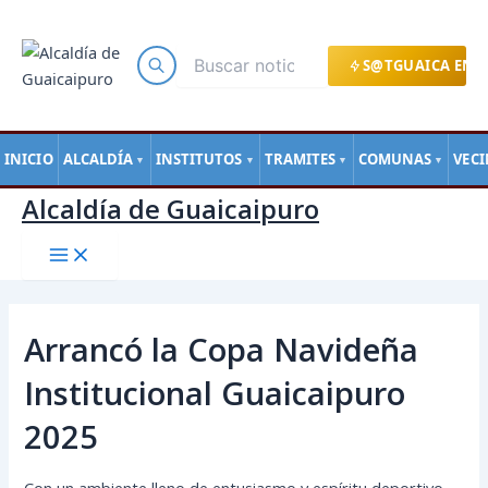
Main
Ir
Navegación
Menu
al
de
contenido
entradas
S@TGUAICA EN L
INICIO
ALCALDÍA
INSTITUTOS
TRAMITES
COMUNAS
VEC
▼
▼
▼
▼
Alcaldía de Guaicaipuro
Arrancó la Copa Navideña
Institucional Guaicaipuro
2025
Con un ambiente lleno de entusiasmo y espíritu deportivo,