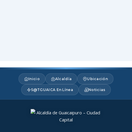
Inicio
Alcaldía
Ubicación
S@TGUAICA En Línea
Noticias