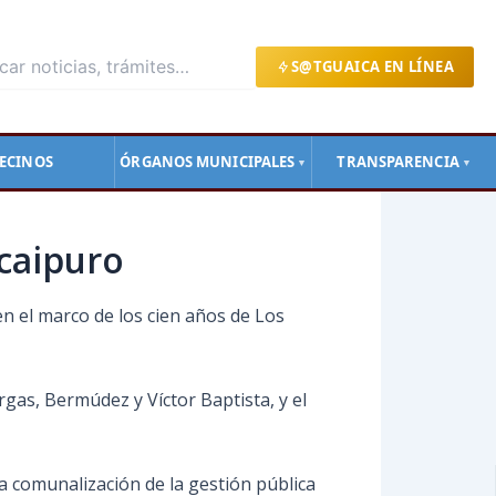
S@TGUAICA EN LÍNEA
ECINOS
ÓRGANOS MUNICIPALES
TRANSPARENCIA
▼
▼
caipuro
en el marco de los cien años de Los
rgas, Bermúdez y Víctor Baptista, y el
 la comunalización de la gestión pública