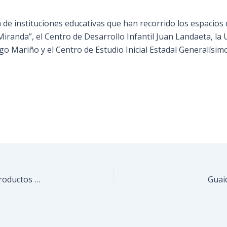
ta de instituciones educativas que han recorrido los espacios 
Miranda”, el Centro de Desarrollo Infantil Juan Landaeta, la
go Mariño y el Centro de Estudio Inicial Estadal Generalísim
Ruta de la Hallaca garantiza ahorro familiar con productos de calidad
Guai