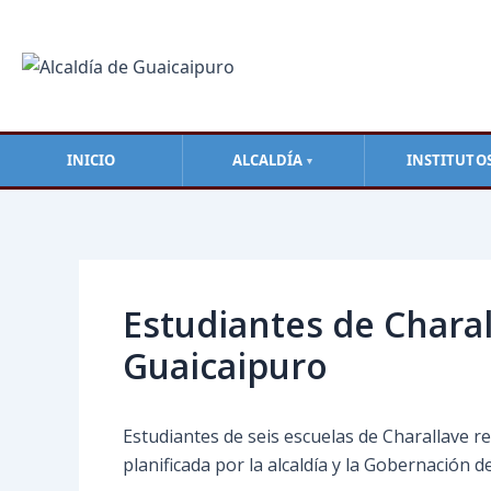
Ir
al
contenido
INICIO
ALCALDÍA
INSTITUTO
▼
Navegación
de
entradas
Estudiantes de Charal
Guaicaipuro
Estudiantes de seis escuelas de Charallave r
planificada por la alcaldía y la Gobernación d