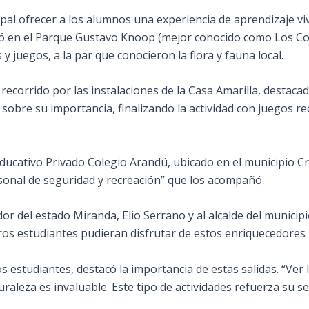
pal ofrecer a los alumnos una experiencia de aprendizaje vive
ició en el Parque Gustavo Knoop (mejor conocido como Los Co
 y juegos, a la par que conocieron la flora y fauna local.
 un recorrido por las instalaciones de la Casa Amarilla, destac
obre su importancia, finalizando la actividad con juegos rec
ucativo Privado Colegio Arandú, ubicado en el municipio C
rsonal de seguridad y recreación” que los acompañó.
 del estado Miranda, Elio Serrano y al alcalde del municipio
ros estudiantes pudieran disfrutar de estos enriquecedores 
estudiantes, destacó la importancia de estas salidas. “Ver la
uraleza es invaluable. Este tipo de actividades refuerza su s