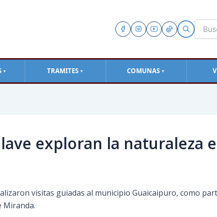
S
TRAMITES
COMUNAS
V
▼
▼
▼
lave exploran la naturaleza e
ealizaron visitas guiadas al municipio Guaicaipuro, como par
e Miranda.