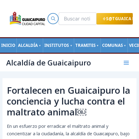
Ir
al
contenido
S@TGUAICA EN
INICIO
ALCALDÍA
INSTITUTOS
TRAMITES
COMUNAS
VEC
▼
▼
▼
▼
Navegación
Mai
Alcaldía de Guaicaipuro
de
Men
entradas
Fortalecen en Guaicaipuro la
conciencia y lucha contra el
maltrato animal￼
En un esfuerzo por erradicar el maltrato animal y
concientizar a la ciudadanía, la alcaldía de Guaicaipuro, bajo