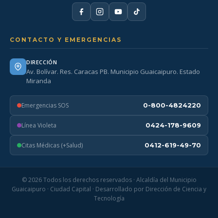
CONTACTO Y EMERGENCIAS
DIRECCIÓN
Av. Bolívar. Res. Caracas PB. Municipio Guaicaipuro. Estado
Miranda
Emergencias SOS
0-800-4824220
Línea Violeta
0424-178-9609
Citas Médicas (+Salud)
0412-619-49-70
© 2026 Todos los derechos reservados · Alcaldía del Municipio
Guaicaipuro · Ciudad Capital · Desarrollado por Dirección de Ciencia y
Tecnología