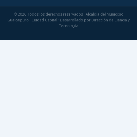
© 2026 Todos los derechos reservados · Alcaldía del Municipio
Guaicaipuro · Ciudad Capital · Desarrollado por Dirección de Ciencia y
Tecnología