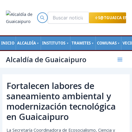
Ir
al
contenido
S@TGUAICA EN L
INICIO
ALCALDÍA
INSTITUTOS
TRAMITES
COMUNAS
VEC
▼
▼
▼
▼
Navegación
Mai
Alcaldía de Guaicaipuro
de
Men
entradas
Fortalecen labores de
saneamiento ambiental y
modernización tecnológica
en Guaicaipuro
La Secretaría Coordinadora de Ecosocialismo, Ciencia y