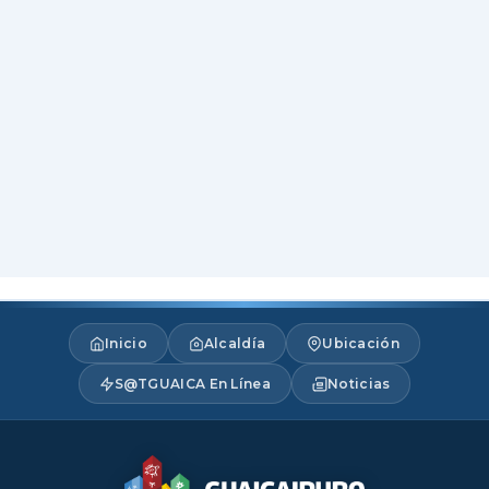
Inicio
Alcaldía
Ubicación
S@TGUAICA En Línea
Noticias