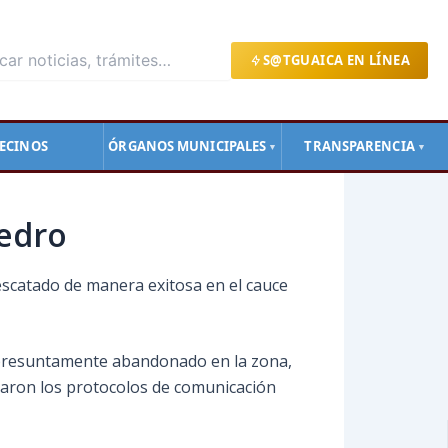
S@TGUAICA EN LÍNEA
ECINOS
ÓRGANOS MUNICIPALES
TRANSPARENCIA
▼
▼
Pedro
escatado de manera exitosa en el cauce
o presuntamente abandonado en la zona,
ivaron los protocolos de comunicación