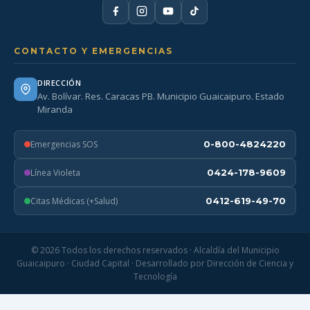
CONTACTO Y EMERGENCIAS
DIRECCIÓN
Av. Bolívar. Res. Caracas PB. Municipio Guaicaipuro. Estado
Miranda
Emergencias SOS
0-800-4824220
Línea Violeta
0424-178-9609
Citas Médicas (+Salud)
0412-619-49-70
© 2026 Todos los derechos reservados · Alcaldía del Municipio
Guaicaipuro · Ciudad Capital · Desarrollado por Dirección de Ciencia y
Tecnología