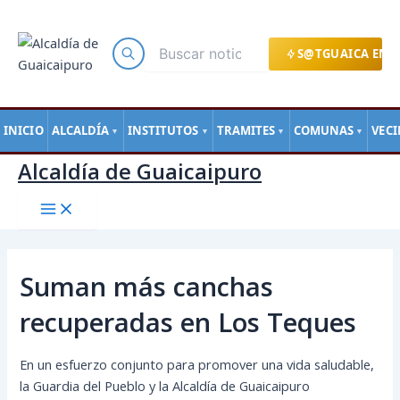
Main
Ir
Navegación
Menu
al
de
contenido
entradas
S@TGUAICA EN L
INICIO
ALCALDÍA
INSTITUTOS
TRAMITES
COMUNAS
VEC
▼
▼
▼
▼
Alcaldía de Guaicaipuro
Suman más canchas
recuperadas en Los Teques
En un esfuerzo conjunto para promover una vida saludable,
la Guardia del Pueblo y la Alcaldía de Guaicaipuro