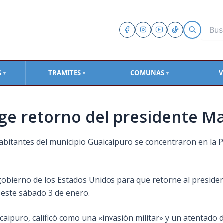
S
TRAMITES
COMUNAS
V
▼
▼
▼
ige retorno del presidente M
bitantes del municipio Guaicaipuro se concentraron en la P
 gobierno de los Estados Unidos para que retorne al preside
 este sábado 3 de enero.
ipuro, calificó como una «invasión militar» y un atentado di