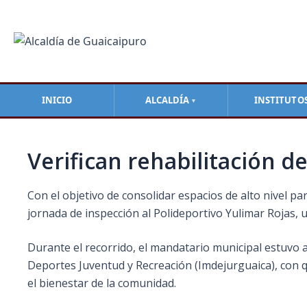
Ir
Navegación
al
de
contenido
entradas
INICIO
ALCALDÍA
INSTITUTO
▼
Verifican rehabilitación d
Con el objetivo de consolidar espacios de alto nivel para
jornada de inspección al Polideportivo Yulimar Rojas, u
Durante el recorrido, el mandatario municipal estuvo 
Deportes Juventud y Recreación (Imdejurguaica), con qu
el bienestar de la comunidad.